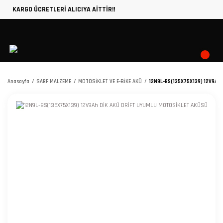
KARGO ÜCRETLERİ ALICIYA AİTTİR!!
Anasayfa
SARF MALZEME
MOTOSİKLET VE E-BİKE AKÜ
12N9L-BS(135X75X139) 12V9Ah 