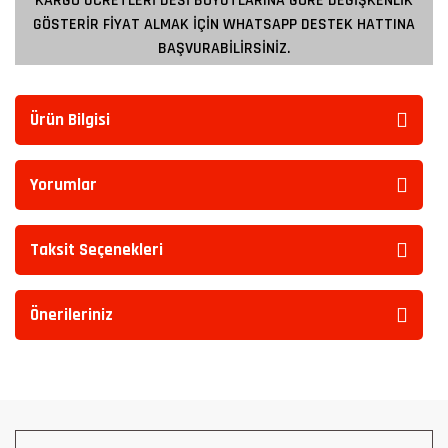
KARGO ÜCRETLERİ DESİ BOYUTLARINA GÖRE DEĞİŞKENLİK
GÖSTERİR FİYAT ALMAK İÇİN WHATSAPP DESTEK HATTINA
BAŞVURABİLİRSİNİZ.
Ürün Bilgisi
Yorumlar
Taksit Seçenekleri
Önerileriniz