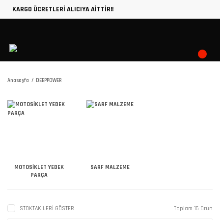
KARGO ÜCRETLERİ ALICIYA AİTTİR!!
Anasayfa
DEEPPOWER
MOTOSİKLET YEDEK
SARF MALZEME
PARÇA
STOKTAKİLERİ GÖSTER
Toplam 16 ürün