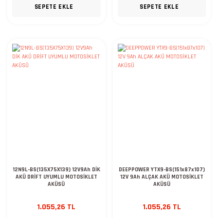
SEPETE EKLE
SEPETE EKLE
12N9L-BS(135X75X139) 12V9Ah DİK
DEEPPOWER YTX9-BS(151x87x107)
AKÜ DRİFT UYUMLU MOTOSİKLET
12V 9Ah ALÇAK AKÜ MOTOSİKLET
AKÜSÜ
AKÜSÜ
1.055,26 TL
1.055,26 TL