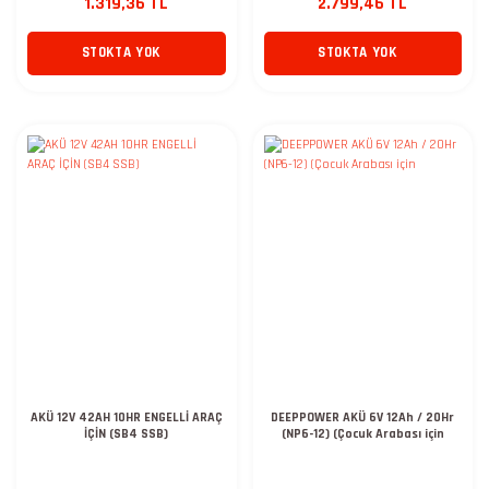
1.319,36 TL
2.799,46 TL
STOKTA YOK
STOKTA YOK
AKÜ 12V 42AH 10HR ENGELLİ ARAÇ
DEEPPOWER AKÜ 6V 12Ah / 20Hr
İÇİN (SB4 SSB)
(NP6-12) (Çocuk Arabası için