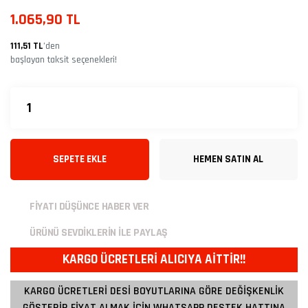
1.065,90 TL
111,51 TL
’den
başlayan taksit seçenekleri!
SEPETE EKLE
HEMEN SATIN AL
FİYATI DÜŞÜNCE HABER VER
ÜRÜNÜ SEVDİKLERİN İLE PAYLAŞ
KARGO ÜCRETLERİ ALICIYA AİTTİR!!
KARGO ÜCRETLERİ DESİ BOYUTLARINA GÖRE DEĞİŞKENLİK
GÖSTERİR FİYAT ALMAK İÇİN WHATSAPP DESTEK HATTINA