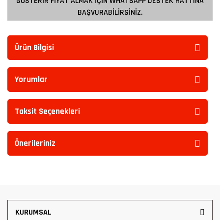
GÖSTERİR FİYAT ALMAK İÇİN WHATSAPP DESTEK HATTINA
BAŞVURABİLİRSİNİZ.
Ürün Bilgisi
Yorumlar
Taksit Seçenekleri
Önerileriniz
KURUMSAL