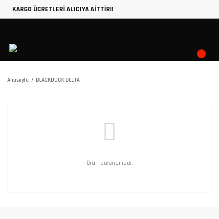
KARGO ÜCRETLERİ ALICIYA AİTTİR!!
Anasayfa
BLACKDUCK-DELTA
Ürün Bulunamadı.