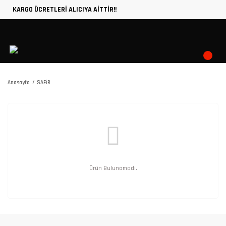
KARGO ÜCRETLERİ ALICIYA AİTTİR!!
Anasayfa
SAFİR
Ürün Bulunamadı.